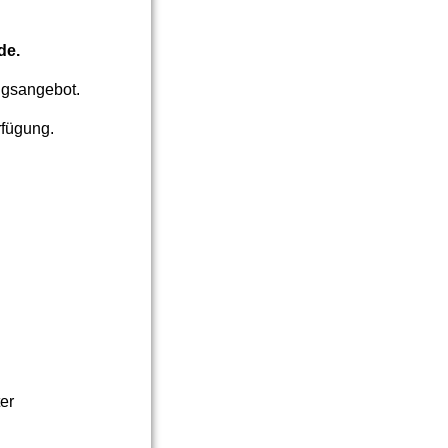
de.
ngsangebot.
rfügung.
er